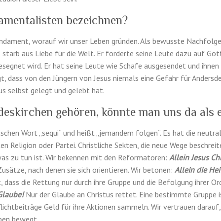
amentalisten bezeichnen?
­da­ment, worauf wir unser Leben grün­den. Als bewusste Nach­fol­ger
us starb aus Liebe für die Welt. Er forderte seine Leute dazu auf Got
seg­net wird. Er hat seine Leute wie Schafe aus­ge­sendet und ihnen
gt, dass von den Jüngern von Jesus niemals eine Gefahr für Ander­s­d
us selbst gelegt und gelebt hat.
deskirchen gehören, könnte man uns da als 
hen Wort „sequi“ und heißt „jeman­dem fol­gen“. Es hat die neu­tra
en Reli­gion oder Partei. Christliche Sek­ten, die neue Wege beschre­
as zu tun ist. Wir beken­nen mit den Refor­ma­toren:
Allein Jesus Chr
usätze, nach denen sie sich ori­en­tieren. Wir beto­nen:
Allein die Hei
 dass die Ret­tung nur durch ihre Gruppe und die Befol­gung ihrer Ord
Glaube!
Nur der Glaube an Chris­tus ret­tet. Eine bes­timmte Gruppe is
flicht­beiträge Geld für ihre Aktio­nen sam­meln. Wir ver­trauen dara
aben bewegt.