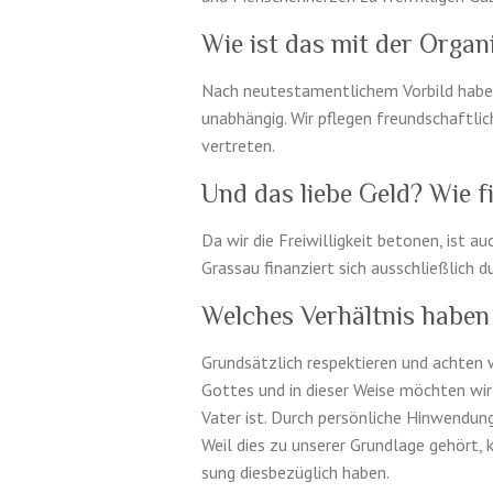
Wie ist das mit der Organ
Nach neutes­ta­mentlichem Vor­bild haben 
unab­hängig. Wir pfle­gen fre­und­schaftl
vertreten.
Und das liebe Geld? Wie f
Da wir die Frei­willigkeit beto­nen, ist 
Gras­sau finanziert sich auss­chließlich 
Welches Verhältnis haben
Grund­sät­zlich respek­tieren und achten
Gottes und in dieser Weise möchten wir j
Vater ist. Durch per­sön­liche Hin­wen­du
Weil dies zu unserer Grund­lage gehört, 
sung dies­bezüglich haben.