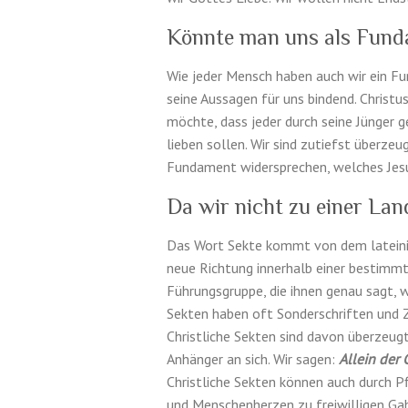
Könnte man uns als Fund
Wie jeder Men­sch haben auch wir ein Fun
seine Aus­sagen für uns bindend. Chris­t
möchte, dass jeder durch seine Jünger ge
lieben sollen. Wir sind zutiefst überzeu
Fun­da­ment wider­sprechen, welches Jes
Da wir nicht zu einer Lan
Das Wort Sekte kommt von dem lateinis­c
neue Rich­tung inner­halb einer bes­timmt
Führungs­gruppe, die ihnen genau sagt, w
Sek­ten haben oft Son­der­schriften und Z
Christliche Sek­ten sind davon überzeugt,
Anhänger an sich. Wir sagen:
Allein der 
Christliche Sek­ten kön­nen auch durch P
und Men­schen­herzen zu frei­willi­gen G