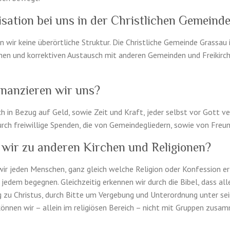
isation bei uns in der Christlichen Gemeind
wir keine überörtliche Struk­tur. Die Christliche Gemeinde Gras­sau ist
ichen und kor­rek­tiven Aus­tausch mit anderen Gemein­den und Freikirch
inanzieren wir uns?
auch in Bezug auf Geld, sowie Zeit und Kraft, jeder selbst vor Gott ve
durch frei­willige Spenden, die von Gemein­degliedern, sowie von Fre­
 wir zu anderen Kirchen und Religionen?
 wir jeden Men­schen, ganz gle­ich welche Reli­gion oder Kon­fes­sion 
edem begeg­nen. Gle­ichzeitig erken­nen wir durch die Bibel, dass al
ng zu Chris­tus, durch Bitte um Verge­bung und Unterord­nung unter sei
kön­nen wir – allein im religiösen Bere­ich – nicht mit Grup­pen zusam