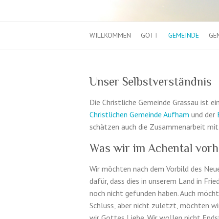
WILLKOMMEN
GOTT
GEMEINDE
GE
Unser Selbstverständnis
Die Christliche Gemeinde Gras­sau ist ei
Christlichen Gemeinde Aufham
und der
schätzen auch die Zusam­me­nar­beit m
Was wir im Achental vor
Wir möchten nach dem Vor­bild des Neue
dafür, dass dies in unserem Land in Frie
noch nicht gefun­den haben. Auch möchten
Schluss, aber nicht zuletzt, möchten wir 
wir Gottes Liebe. Wir wollen nicht End­st