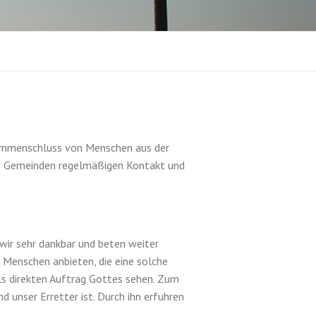
sam­men­schluss von Men­schen aus der
en Gemein­den regelmäßi­gen Kon­takt und
wir sehr dankbar und beten weiter
 Men­schen anbi­eten, die eine solche
ls direk­ten Auf­trag Gottes sehen. Zum
d unser Erret­ter ist. Durch ihn erfuhren