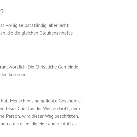
e?
 völ­lig selb­st­ständig, aber nicht
en, die die gle­ichen Glaubensin­halte
r­ant­wortlich. Die Christliche Gemeinde
un­den kom­men.
er hat. Men­schen sind geliebte Geschöpfe
lein Jesus Chris­tus der Weg zu Gott, dem
ne Per­son, wird dieser Weg beschrit­ten.
­men auftreten, die eine andere Auf­fas­