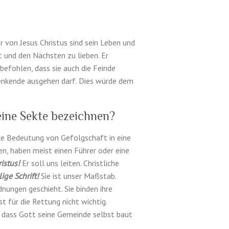
 von Jesus Chris­tus sind sein Leben und
t und den Näch­sten zu lieben. Er
 befohlen, dass sie auch die Feinde
enk­ende aus­ge­hen darf. Dies würde dem
eine Sekte bezeichnen?
le Bedeu­tung von Gefol­gschaft in eine
iten, haben meist einen Führer oder eine
is­tus!
Er soll uns leiten. Christliche
lige Schrift!
Sie ist unser Maßstab.
­nun­gen geschieht. Sie binden ihre
t für die Ret­tung nicht wichtig.
uf, dass Gott seine Gemeinde selbst baut