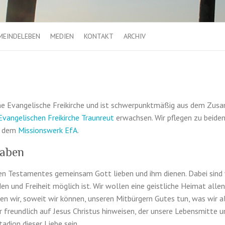
MEINDELEBEN
MEDIEN
KONTAKT
ARCHIV
ne Evan­ge­lis­che Freikirche und ist schw­er­punk­t­mäßig aus dem Zu
Evan­ge­lis­chen Freikirche Traun­reut
erwach­sen. Wir pfle­gen zu bei­d
it dem
Mis­sion­swerk EfA
.
haben
n Tes­ta­mentes gemein­sam Gott lieben und ihm dienen. Dabei sind 
den und Frei­heit möglich ist. Wir wollen eine geistliche Heimat allen
 wir, soweit wir kön­nen, unseren Mit­bürg­ern Gutes tun, was wir a
fre­undlich auf Jesus Chris­tus hin­weisen, der unsere Lebens­mitte un
a­dion dieser Liebe sein.